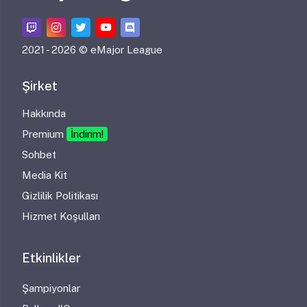
2021 -
2026 © eMajor League
Şirket
Hakkında
Premium
İndirim!
Sohbet
Media Kit
Gizlilik Politikası
Hizmet Koşulları
Etkinlikler
Şampiyonlar