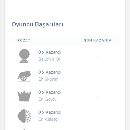
Oyuncu Başarıları
ROZET
SON KAZANIM
0 x Kazandı
-
Ballon d'Or
0 x Kazandı
-
En Skorer
0 x Kazandı
-
En Golcü
0 x Kazandı
-
En Asistçi