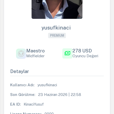
yusufkinaci
PREMIUM
Maestro
278 USD
payments
Midfielder
Oyuncu Değeri
Detaylar
Kullanıcı Adı:
yusufkinaci
Son Görülme:
23 Haziran 2026 | 22:58
EA ID:
KinaciYusuf
Lisans Numarası:
0000