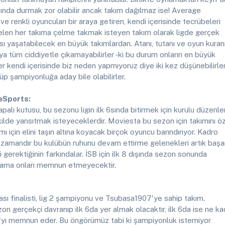
ısında durmak zor olabilir ancak takım dağılmaz ise! Average
ı ve renkli oyuncuları bir araya getiren, kendi içerisinde tecrübeleri
elen her takıma çelme takmak isteyen takım olarak ligde gerçek
 yaşatabilecek en büyük takımlardan. Atanı, tutanı ve oyun kuran
aya tüm ciddiyetle çıkamayabilirler -ki bu durum onların en büyük
r kendi içerisinde biz neden yapmıyoruz diye iki kez düşünebilirle
örüp şampiyonluğa aday bile olabilirler.
 eSports:
palı kutusu, bu sezonu ligin ilk 6sında bitirmek için kurulu düzenler
kilde yansıtmak isteyeceklerdir. Moviesta bu sezon için takımını ö
ımı için elini taşın altına koyacak birçok oyuncu barındırıyor. Kadro
n zamandır bu kulübün ruhunu devam ettirme gelenekleri artık başa
 gerektiğinin farkındalar. İSB için ilk 8 dışında sezon sonunda
alama onları memnun etmeyecektir.
sı finalisti, lig 2 şampiyonu ve Tsubasa1907'ye sahip takım.
on gerçekçi davranıp ilk 6da yer almak olacaktır, ilk 6da ise ne ka
a'yı memnun eder. Bu öngörümüz tabi ki şampiyonluk istemiyor