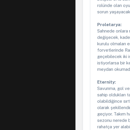
rolünde olan oyu
sorun yaşayacakl
Proletarya:
Sahnede onlara n
değişecek, kader
kurulu olmaları 
forvetlerinde Ra
geçebilecek iki 
istiyorlarsa bir 
meydan okumada 
Eternity:
Savunma, gol ve 
sahip oldukları t
olabildiğince sı
olarak şekillen
geçiyor. Takım h
sezonu nerede bi
rahatça yer alabi