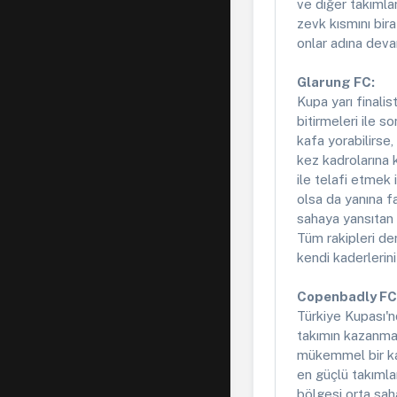
ve diğer takımla
zevk kısmını bira
onlar adına dev
Glarung FC:
Kupa yarı finalis
bitirmeleri ile s
kafa yorabilirse,
kez kadrolarına 
ile telafi etmek
olsa da yanına far
sahaya yansıtan 
Tüm rakipleri de
kendi kaderlerin
Copenbadly FC
Türkiye Kupası'n
takımın kazanmas
mükemmel bir kad
en güçlü takımla
bölgesi orta saha