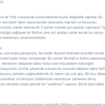
yı.
 ve ilk 11de oynayacak oyuncularında büyük değişiklik yaptılar. Bu
ık tecrübeli takım durumundan çıkarsada, kaptanı ve kurucusu
n kurdu olarak takımını ilk 5 içinde tutmak için planları yapmıştır. Y
tünlüğü sağlayan bir Bolton yine üst sıraları zorlar ancak bu sezon
da bekleneni veremeyebilirler.
s:
u, son kupa şampiyonu. Bu kadar diyerek bitirmek isterdim ancak
 önceki kadar kolay olmayacak. Bu zorluk Skyfall'un kalite yapısınd
p, tamamen rakiplerin daha fazla özel mücaadele edeceğini
sayıyorum. Zorluk çıkarmak isteyen bu sezonki rakipleri daha faz
asyonu yeniden sağlayabilmek bir takım için çok güç. Bir kez daha
eyecekler ve bireysel ödüllerinde neredeyse tamamını almış
lu olmaları onları gerçek bir "yenilmez" yapıyor. Şimdi işleri daha
onları tanımayan rakiplerini yanıltabilir. Birlikte oynamaktan keyif a