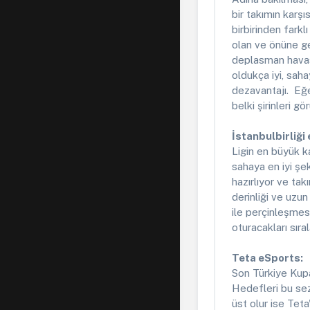
bir takımın karş
birbirinden farkl
olan ve önüne g
deplasman havası
oldukça iyi, sah
dezavantajı. Eğe
belki şirinleri g
İstanbulbirliği
Ligin en büyük ka
sahaya en iyi şe
hazırlıyor ve tak
derinliği ve uzu
ile perçinleşmesi
oturacakları sır
Teta eSports:
Son Türkiye Kupa
Hedefleri bu sez
üst olur ise Tet