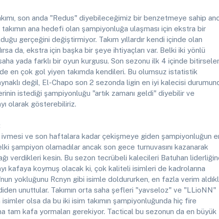
takımı, son anda "Redus" diyebileceğimiz bir benzetmeye sahip an
 takımın ana hedefi olan şampiyonluğa ulaşması için ekstra bir
duğu gerçeğini değiştirmiyor. Takım yıllardır kendi içinde olan
rsa da, ekstra için başka bir şeye ihtiyaçları var. Belki iki yönlü
saha yada farklı bir oyun kurgusu. Son sezonu ilk 4 içinde bitirsele
inde en çok gol yiyen takımda kendileri. Bu olumsuz istatistik
aynaklı değil, El-Chapo son 2 sezonda ligin en iyi kalecisi durumun
inin istediği şampiyonluğu "artık zamanı geldi" diyebilir ve
ı olarak gösterebiliriz.
:
n ivmesi ve son haftalara kadar çekişmeye giden şampiyonluğun e
elki şampiyon olamadılar ancak son gece turnuvasını kazanarak
ğı verdikleri kesin. Bu sezon tecrübeli kalecileri Batuhan liderliği
yı kafaya koymuş olacak ki, çok kaliteli isimleri de kadrolarına
'nun yokluğunu Rcnyn gibi isimle doldururken, en fazla verim aldıkl
den unuttular. Takımın orta saha şefleri "yavseloz" ve "LLioNN"
isimler olsa da bu iki isim takımın şampiyonluğunda hiç fire
 tam kafa yormaları gerekiyor. Tactical bu sezonun da en büyük