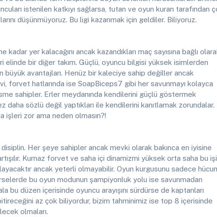
ncuları istenilen katkıyı sağlarsa, tutan ve oyun kuran tarafından 
arını düşünmüyoruz. Bu ligi kazanmak için geldiler. Biliyoruz.
e kadar yer kalacağını ancak kazandıkları maç sayısına bağlı olar
i elinde bir diğer takım. Güçlü, oyuncu bilgisi yüksek isimlerden
en büyük avantajları. Henüz bir kaleciye sahip değiller ancak
vi, forvet hatlarında ise SoapBiceps7 gibi her savunmayı kolayca
isme sahipler. Erler meydanında kendilerini güçlü göstermek
kez daha sözlü değil yaptıkları ile kendilerini kanıtlamak zorundalar.
işleri zor ama neden olmasın?!
disiplin. Her şeye sahipler ancak mevki olarak bakınca en iyisine
artışılır. Kurnaz forvet ve saha içi dinamizmi yüksek orta saha bu işi
rtlayacaktır ancak yeterli olmayabilir. Oyun kurgusunu sadece hücu
dirselerde bu oyun modunun şampiyonluk yolu ise savunmadan
ala bu düzen içerisinde oyuncu arayışını sürdürse de kaptanları
tireceğini az çok biliyordur, bizim tahminimiz ise top 8 içerisinde
lecek olmaları.