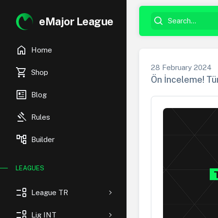
eMajor League
home
Home
28 February 2024
shopping_cart
Shop
Ön İnceleme! Tür
newsmode
Blog
gavel
Rules
account_tree
Builder
LEAGUES
event_list
League TR
event_list
Lig INT