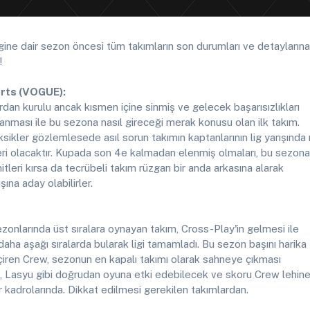
igine dair sezon öncesi tüm takımların son durumları ve detaylarına
!
rts (VOGUE):
ardan kurulu ancak kısmen içine sinmiş ve gelecek başarısızlıkları
anması ile bu sezona nasıl gireceği merak konusu olan ilk takım.
sikler gözlemlesede asıl sorun takımın kaptanlarının lig yarışında
leri olacaktır. Kupada son 4e kalmadan elenmiş olmaları, bu sezona
itleri kırsa da tecrübeli takım rüzgarı bir anda arkasına alarak
ına aday olabilirler.
onlarında üst sıralara oynayan takım, Cross-Play'in gelmesi ile
daha aşağı sıralarda bularak ligi tamamladı. Bu sezon başını harika
çiren Crew, sezonun en kapalı takımı olarak sahneye çıkması
 Lasyu gibi doğrudan oyuna etki edebilecek ve skoru Crew lehin
r kadrolarında. Dikkat edilmesi gerekilen takımlardan.