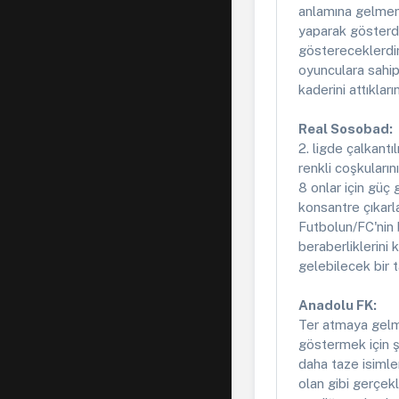
anlamına gelmeme
yaparak gösterdil
göstereceklerdir
oyunculara sahipl
kaderini attıklar
Real Sosobad:
2. ligde çalkantı
renkli coşkularını
8 onlar için güç 
konsantre çıkarl
Futbolun/FC'nin b
beraberliklerini 
gelebilecek bir 
Anadolu FK:
Ter atmaya gelme
göstermek için 
daha taze isimle
olan gibi gerçekl