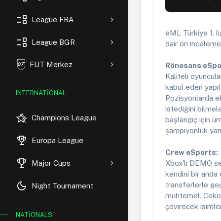
event_list
League FRA
eML Türkiye 1. l
event_list
League BGR
dair ön inceleme
FUT Merkez
Rönesans eSpo
Kaliteli oyuncul
kabul eden yapıl
INTERNATIONAL
Pozisyonlarda ek
istediğini bilme
hotel_class
Champions League
başlangıç için üm
şampiyonluk yarış
rewarded_ads
Europa League
Crew eSports:
trophy
Major Cups
Xbox'lı DEMO sez
kendini bir anda 
dark_mode
transferlerle ge
Night Tournament
muhtemel. Ceko,
çevirecek isimle
NATIONALS