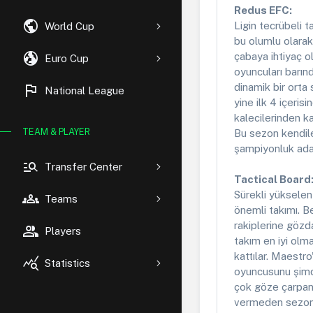
Redus EFC:
public
Ligin tecrübeli 
World Cup
bu olumlu olarak
globe_uk
çabaya ihtiyaç ol
Euro Cup
oyuncuları barındı
flag
dinamik bir orta 
National League
yine ilk 4 içeris
kalecilerinden k
TEAM & PLAYER
Bu sezon kendiler
şampiyonluk aday
manage_search
Transfer Center
Tactical Board
Sürekli yüksele
groups
Teams
önemli takımı. B
rakiplerine gözda
group
Players
takım en iyi olma
kattılar. Maestro
query_stats
Statistics
oyuncusunu şimdi
çok göze çarpan 
vermeden sezona