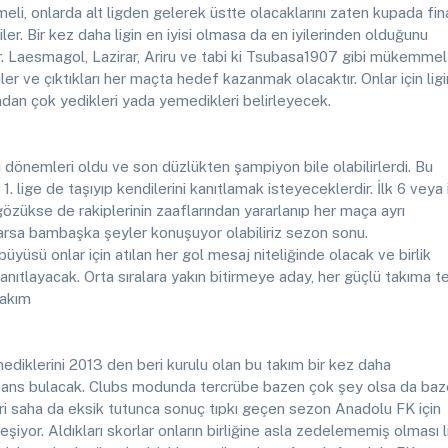
li, onlarda alt ligden gelerek üstte olacaklarını zaten kupada fin
er. Bir kez daha ligin en iyisi olmasa da en iyilerinden olduğunu
. Laesmagol, Lazirar, Ariru ve tabi ki Tsubasa1907 gibi mükemmel
er ve çıktıkları her maçta hedef kazanmak olacaktır. Onlar için ligi
ından çok yedikleri yada yemedikleri belirleyecek.
lı dönemleri oldu ve son düzlükten şampiyon bile olabilirlerdi. Bu
 1. lige de taşıyıp kendilerini kanıtlamak isteyeceklerdir. İlk 6 veya 
gözükse de rakiplerinin zaaflarından yararlanıp her maça ayrı
arsa bambaşka şeyler konuşuyor olabiliriz sezon sonu.
üyüsü onlar için atılan her gol mesaj niteliğinde olacak ve birlik
kanıtlayacak. Orta sıralara yakın bitirmeye aday, her güçlü takıma t
takım
diklerini 2013 den beri kurulu olan bu takım bir kez daha
şans bulacak. Clubs modunda tercrübe bazen çok şey olsa da ba
ri saha da eksik tutunca sonuç tıpkı geçen sezon Anadolu FK için
eşiyor. Aldıkları skorlar onların birliğine asla zedelememiş olması l