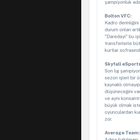
şampiyonluk ada
Bolton VFC:
Kadro derinliğini
durum onları art
"Daredayi" bu işi
transferlerle bü
kurtlar sofrasın
Skyfall eSport
Son lig şampiyon
sezon işleri bir
kaynaklı olmayı
düşüneceğini var
ve aynı konsantr
büyük olmak ist
oyunculardan kuru
zor.
Average Team:
Adına bakılması, 