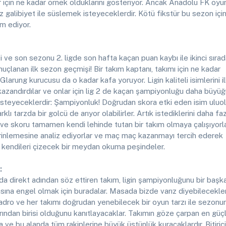
r için ne kadar örnek olduklarını gösteriyor. Ancak Anadolu FK oyu
z galibiyet ile süslemek isteyeceklerdir. Kötü fikstür bu sezon içi
am ediyor.
ti ve son sezonu 2. ligde son hafta kaçan puan kaybı ile ikinci sıra
onuçlanan ilk sezon geçmişi! Bir takım kaptanı, takımı için ne kadar
 Glarung kurucusu da o kadar kafa yoruyor. Ligin kaliteli isimlerini i
kazandırdılar ve onlar için lig 2 de kaçan şampiyonluğu daha büyü
 isteyeceklerdir: Şampiyonluk! Doğrudan skora etki eden isim uluol
klı tarzda bir golcü de arıyor olabilirler. Artık istediklerini daha fa
ve skoru tamamen kendi lehinde tutan bir takım olmaya çalışıyorla
rinlemesine analiz ediyorlar ve maç maç kazanmayı tercih ederek
i kendileri çizecek bir meydan okuma peşindeler.
:
da direkt adından söz ettiren takım, ligin şampiyonluğunu bir başk
ına engel olmak için buradalar. Masada bizde varız diyebilecekler
ro ve her takımı doğrudan yenebilecek bir oyun tarzı ile sezonu
rından birisi olduğunu kanıtlayacaklar. Takımın göze çarpan en güç
 ve bu alanda tüm rakiplerine büyük üstünlük kuracaklardır. Bitirici