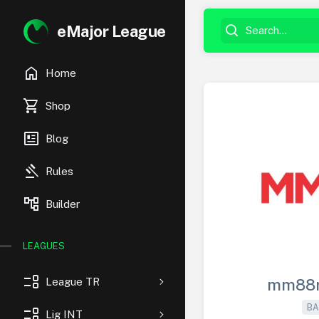
eMajor League
home
Home
shopping_cart
Shop
newsmode
Blog
gavel
Rules
account_tree
Builder
LEAGUES
event_list
League TR
mm88r
BA
event_list
Lig INT