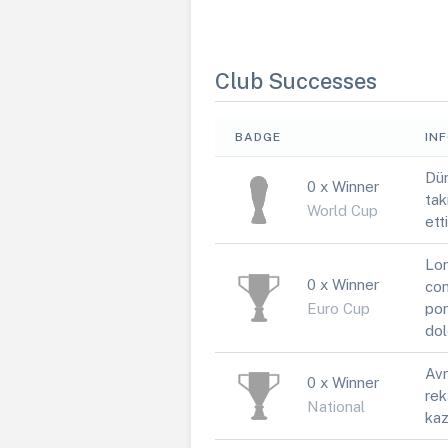
Club Successes
BADGE
IN
Dün
0 x Winner
tak
World Cup
ett
Lor
0 x Winner
con
Euro Cup
por
dol
Avr
0 x Winner
rek
National
kaz