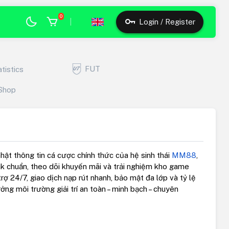
0
|
Login / Register
FUT
atistics
Shop
t thông tin cá cược chính thức của hệ sinh thái
MM88
,
ink chuẩn, theo dõi khuyến mãi và trải nghiệm kho game
rợ 24/7, giao dịch nạp rút nhanh, bảo mật đa lớp và tỷ lệ
ởng môi trường giải trí an toàn – minh bạch – chuyên