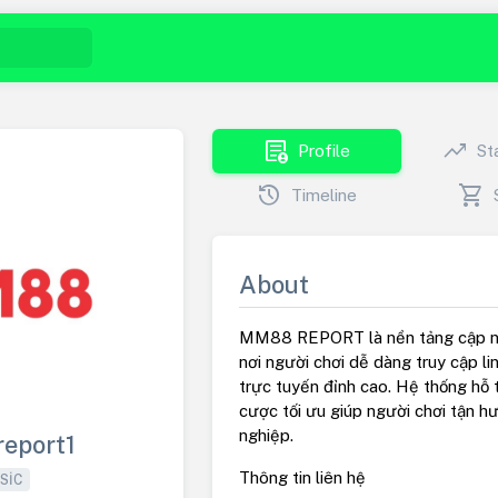
demography
trending_up
Profile
St
history
shopping_cart
Timeline
About
MM88 REPORT là nền tảng cập nhậ
nơi người chơi dễ dàng truy cập l
trực tuyến đỉnh cao. Hệ thống hỗ t
cược tối ưu giúp người chơi tận hư
nghiệp.
eport1
Thông tin liên hệ
SIC