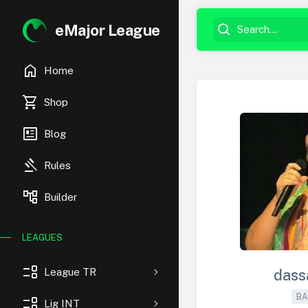
eMajor League
home
Home
shopping_cart
Shop
newsmode
Blog
gavel
Rules
account_tree
Builder
LEAGUES
event_list
League TR
dass
BA
event_list
Lig INT