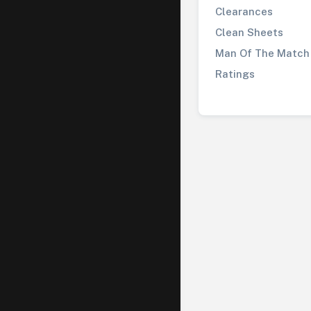
Clearances
Clean Sheets
Man Of The Match
Ratings