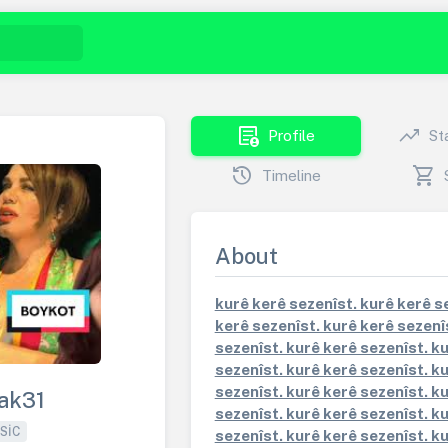
demography
trending_up
Profile
St
history
shopping_cart
Timeline
About
kurê kerê sezenîst. kurê kerê s
kerê sezenîst. kurê kerê sezenî
sezenîst. kurê kerê sezenîst. k
sezenîst. kurê kerê sezenîst. k
sezenîst. kurê kerê sezenîst. k
ak31
sezenîst. kurê kerê sezenîst. k
SIC
sezenîst. kurê kerê sezenîst. k