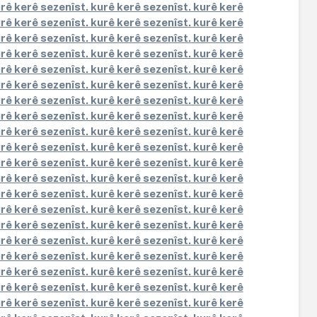
urê kerê sezenîst. kurê kerê sezenîst. kurê kerê
urê kerê sezenîst. kurê kerê sezenîst. kurê kerê
urê kerê sezenîst. kurê kerê sezenîst. kurê kerê
urê kerê sezenîst. kurê kerê sezenîst. kurê kerê
urê kerê sezenîst. kurê kerê sezenîst. kurê kerê
urê kerê sezenîst. kurê kerê sezenîst. kurê kerê
urê kerê sezenîst. kurê kerê sezenîst. kurê kerê
urê kerê sezenîst. kurê kerê sezenîst. kurê kerê
urê kerê sezenîst. kurê kerê sezenîst. kurê kerê
urê kerê sezenîst. kurê kerê sezenîst. kurê kerê
urê kerê sezenîst. kurê kerê sezenîst. kurê kerê
urê kerê sezenîst. kurê kerê sezenîst. kurê kerê
urê kerê sezenîst. kurê kerê sezenîst. kurê kerê
urê kerê sezenîst. kurê kerê sezenîst. kurê kerê
urê kerê sezenîst. kurê kerê sezenîst. kurê kerê
urê kerê sezenîst. kurê kerê sezenîst. kurê kerê
urê kerê sezenîst. kurê kerê sezenîst. kurê kerê
urê kerê sezenîst. kurê kerê sezenîst. kurê kerê
urê kerê sezenîst. kurê kerê sezenîst. kurê kerê
urê kerê sezenîst. kurê kerê sezenîst. kurê kerê