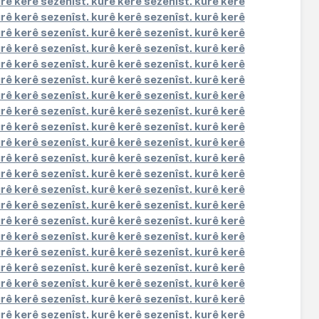
urê kerê sezenîst. kurê kerê sezenîst. kurê kerê
urê kerê sezenîst. kurê kerê sezenîst. kurê kerê
urê kerê sezenîst. kurê kerê sezenîst. kurê kerê
urê kerê sezenîst. kurê kerê sezenîst. kurê kerê
urê kerê sezenîst. kurê kerê sezenîst. kurê kerê
urê kerê sezenîst. kurê kerê sezenîst. kurê kerê
urê kerê sezenîst. kurê kerê sezenîst. kurê kerê
urê kerê sezenîst. kurê kerê sezenîst. kurê kerê
urê kerê sezenîst. kurê kerê sezenîst. kurê kerê
urê kerê sezenîst. kurê kerê sezenîst. kurê kerê
urê kerê sezenîst. kurê kerê sezenîst. kurê kerê
urê kerê sezenîst. kurê kerê sezenîst. kurê kerê
urê kerê sezenîst. kurê kerê sezenîst. kurê kerê
urê kerê sezenîst. kurê kerê sezenîst. kurê kerê
urê kerê sezenîst. kurê kerê sezenîst. kurê kerê
urê kerê sezenîst. kurê kerê sezenîst. kurê kerê
urê kerê sezenîst. kurê kerê sezenîst. kurê kerê
urê kerê sezenîst. kurê kerê sezenîst. kurê kerê
urê kerê sezenîst. kurê kerê sezenîst. kurê kerê
urê kerê sezenîst. kurê kerê sezenîst. kurê kerê
urê kerê sezenîst. kurê kerê sezenîst. kurê kerê