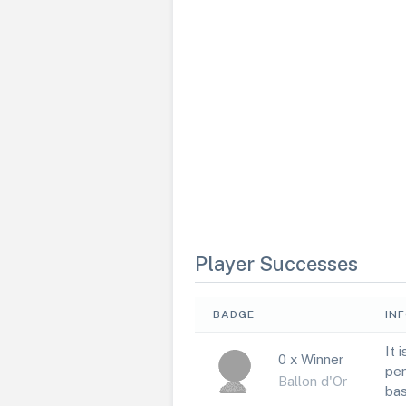
Player Successes
BADGE
IN
It 
0 x Winner
per
Ballon d'Or
bas