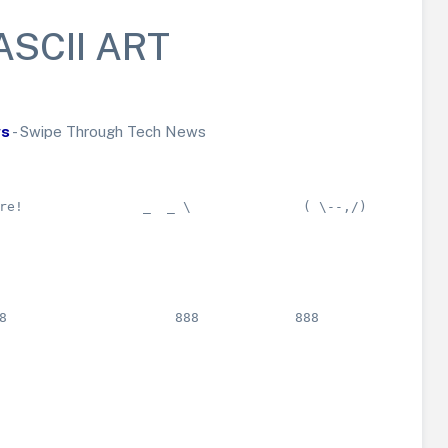
ASCII ART
ws
- Swipe Through Tech News
us' for more!               _  _ \   