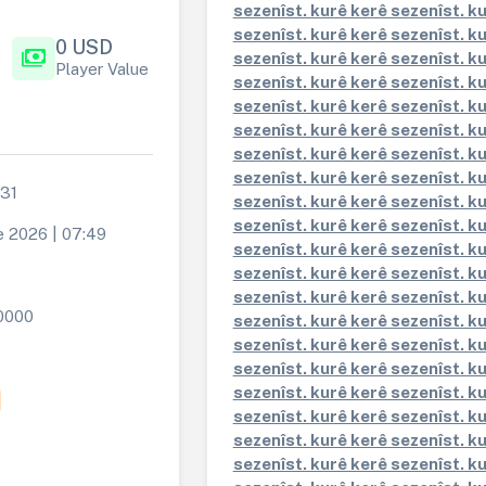
sezenîst. kurê kerê sezenîst. k
sezenîst. kurê kerê sezenîst. k
0 USD
payments
sezenîst. kurê kerê sezenîst. k
Player Value
sezenîst. kurê kerê sezenîst. k
sezenîst. kurê kerê sezenîst. k
sezenîst. kurê kerê sezenîst. k
sezenîst. kurê kerê sezenîst. k
sezenîst. kurê kerê sezenîst. k
31
sezenîst. kurê kerê sezenîst. k
sezenîst. kurê kerê sezenîst. k
e 2026 | 07:49
sezenîst. kurê kerê sezenîst. k
sezenîst. kurê kerê sezenîst. k
sezenîst. kurê kerê sezenîst. k
0000
sezenîst. kurê kerê sezenîst. k
sezenîst. kurê kerê sezenîst. k
sezenîst. kurê kerê sezenîst. k
sezenîst. kurê kerê sezenîst. k
sezenîst. kurê kerê sezenîst. k
sezenîst. kurê kerê sezenîst. k
sezenîst. kurê kerê sezenîst. k