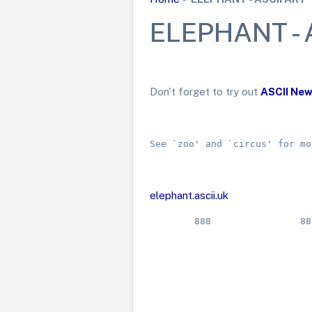
ELEPHANT - 
Don't forget to try out
ASCII Ne
See `zoo' and `circ
elephant.ascii.uk