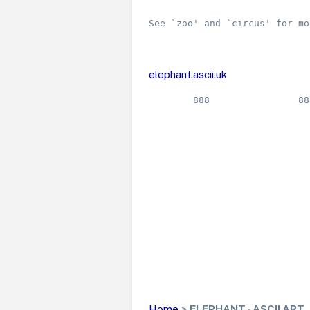
See `zoo' and `circ
elephant.ascii.uk
Home
>
ELEPHANT - ASCII ART