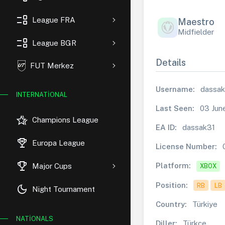
event_list
League FRA
Maestro
Midfielder
event_list
League BGR
Details
FUT Merkez
Username:
dassak
INTERNATIONAL
Last Seen:
03 Jun
hotel_class
Champions League
EA ID:
dassak31
rewarded_ads
Europa League
License Number:
trophy
Platform:
Major Cups
XBOX
Position:
RB
LB
dark_mode
Night Tournament
Country:
Türkiye
NATIONALS
Diller:
Türkçe