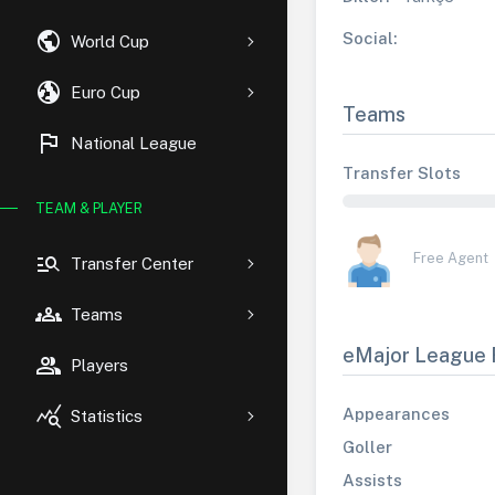
public
Social:
World Cup
globe_uk
Euro Cup
Teams
flag
National League
Transfer Slots
TEAM & PLAYER
manage_search
Free Agent
Transfer Center
groups
Teams
eMajor League 
group
Players
query_stats
Appearances
Statistics
Goller
Assists