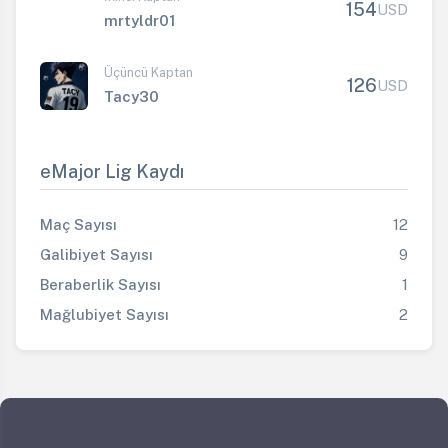
154
USD
mrtyldr01
Üçüncü Kaptan
126
USD
Tacy30
eMajor Lig Kaydı
Maç Sayısı
12
Galibiyet Sayısı
9
Beraberlik Sayısı
1
Mağlubiyet Sayısı
2