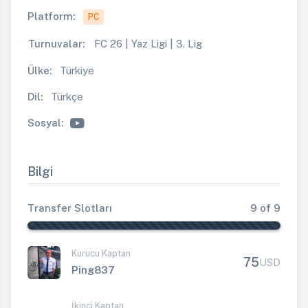
Platform:
PC
Turnuvalar:
FC 26 | Yaz Ligi | 3. Lig
Ülke:
Türkiye
Dil:
Türkçe
Sosyal:
Bilgi
Transfer Slotları
9 of 9
Kurucu Kaptan
75
USD
Ping837
İkinci Kaptan