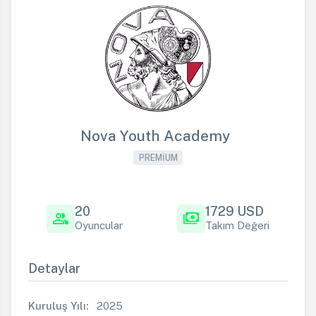
Nova Youth Academy
PREMIUM
20
1729 USD
group
payments
Oyuncular
Takım Değeri
Detaylar
Kuruluş Yılı:
2025