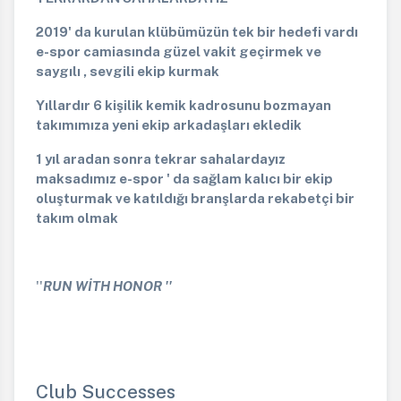
2019' da kurulan klübümüzün tek bir hedefi vardı
e-spor camiasında güzel vakit geçirmek ve
saygılı , sevgili ekip kurmak
Yıllardır 6 kişilik kemik kadrosunu bozmayan
takımımıza yeni ekip arkadaşları ekledik
1 yıl aradan sonra tekrar sahalardayız
maksadımız e-spor ' da sağlam kalıcı bir ekip
oluşturmak ve katıldığı branşlarda rekabetçi bir
takım olmak
''
RUN WİTH HONOR ''
Club Successes