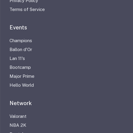
Privacy Policy
Terms of Service
Events
Champions
Ballon d'Or
Lan 11's
Bootcamp
Major Prime
Hello World
Network
Valorant
NBA 2K