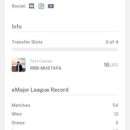
Social:
Info
Transfer Slots
0 of 4
First Captain
16
USD
RBB-MUSTAFA
eMajor League Record
Matches
54
Wins
12
Draws
5