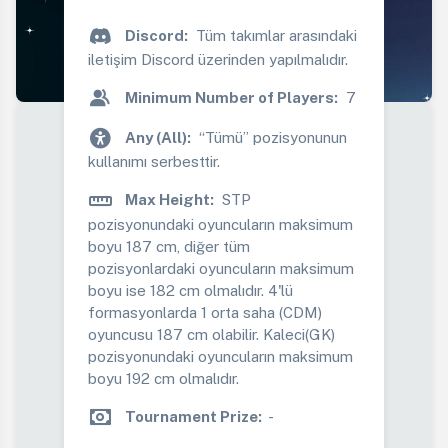
Discord:
Tüm takımlar arasındaki
iletişim Discord üzerinden yapılmalıdır.
Minimum Number of Players:
7
Any (All):
“Tümü” pozisyonunun
kullanımı serbesttir.
Max Height:
STP
pozisyonundaki oyuncuların maksimum
boyu 187 cm, diğer tüm
pozisyonlardaki oyuncuların maksimum
boyu ise 182 cm olmalıdır. 4'lü
formasyonlarda 1 orta saha (CDM)
oyuncusu 187 cm olabilir. Kaleci(GK)
pozisyonundaki oyuncuların maksimum
boyu 192 cm olmalıdır.
Tournament Prize:
-