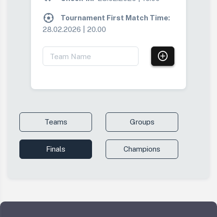
Tournament First Match Time:
28.02.2026 | 20.00
add_circle
Teams
Groups
Finals
Champions