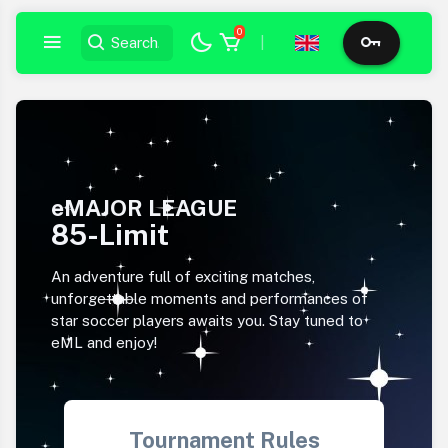
0
|
eMAJOR LEAGUE
85-Limit
An adventure full of exciting matches,
unforgettable moments and performances of
star soccer players awaits you. Stay tuned to
eML and enjoy!
Tournament Rules