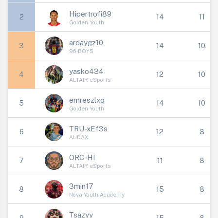
Hipertrofi89
2
14
11
Golden Youth
ardaygz10
3
14
10
96 BOYS
yasko434
4
12
10
ALTAIR eSports
emreszlxq
5
14
10
Golden Youth
TRU-xEf3s
6
12
8
AUDAX
ORC-HI
7
11
8
ALTAIR eSports
3min17
8
15
8
Nova Youth Academy
Tsazyy
9
15
8