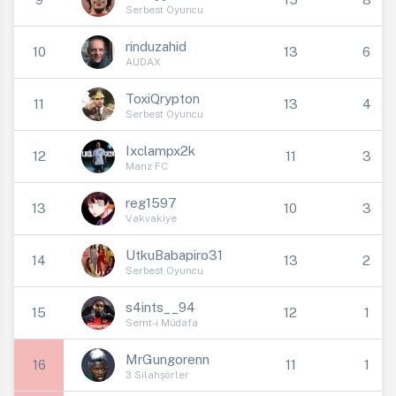
Serbest Oyuncu
rinduzahid
10
13
6
AUDAX
ToxiQrypton
11
13
4
Serbest Oyuncu
Ixclampx2k
12
11
3
Manz FC
reg1597
13
10
3
Vakvakiye
UtkuBabapiro31
14
13
2
Serbest Oyuncu
s4ints__94
15
12
1
Semt-i Müdafa
MrGungorenn
16
11
1
3 Silahşörler