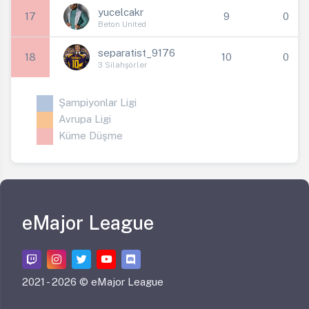
yucelcakr
17
9
0
Beton United
separatist_9176
18
10
0
3 Silahşörler
Şampiyonlar Ligi
Avrupa Ligi
Küme Düşme
eMajor League
2021 -
2026 © eMajor League