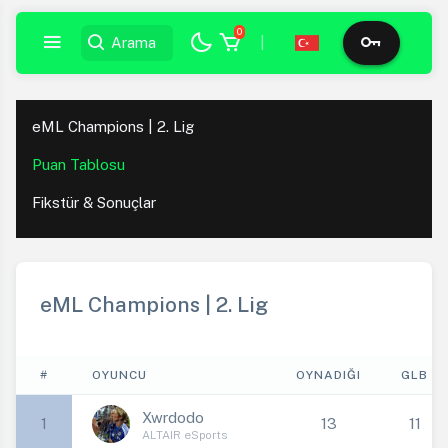
0
|
eML Champions | 2. Lig
Puan Tablosu
Fikstür & Sonuçlar
eML Champions | 2. Lig
#
OYUNCU
OYNADIĞI
GLB
Xwrdodo
1
13
11
ALTAIR eSports