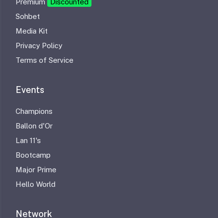
Premium
Discounted
Sohbet
Media Kit
Privacy Policy
Terms of Service
Events
Champions
Ballon d'Or
Lan 11's
Bootcamp
Major Prime
Hello World
Network