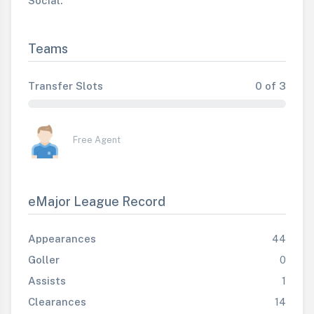
Social:
Teams
Transfer Slots
0 of 3
Free Agent
eMajor League Record
Appearances
44
Goller
0
Assists
1
Clearances
14