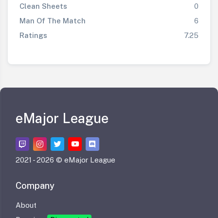
Clean Sheets
0
Man Of The Match
6
Ratings
7.25
eMajor League
2021 -
2026 © eMajor League
Company
About