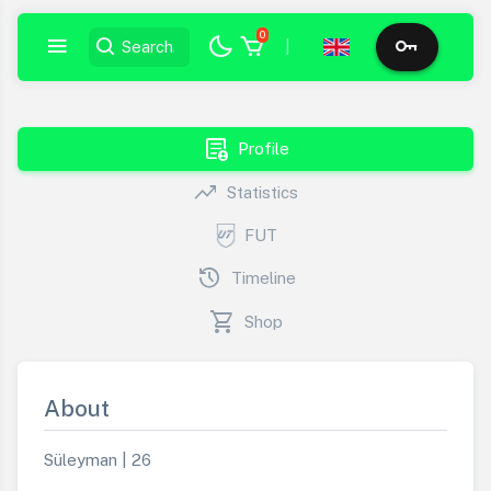
0
|
demography
Profile
trending_up
Statistics
FUT
history
Timeline
shopping_cart
Shop
About
Süleyman | 26